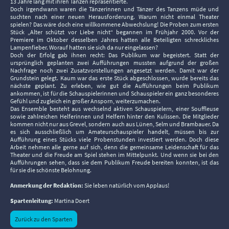
13 Jahre lang mit ihren Tänzen repräsentierte.
Doch irgendwann waren die Tänzerinnen und Tänzer des Tanzens müde und
suchten nach einer neuen Herausforderung. Warum nicht einmal Theater
spielen? Das wäre doch eine willkommene Abwechslung! Die Proben zum ersten
Stück „Alter schützt vor Liebe nicht“ begannen im Frühjahr 2000. Vor der
Premiere im Oktober desselben Jahres hatten alle Beteiligten schreckliches
Lampenfieber. Worauf hatten sie sich da nur eingelassen?
Doch der Erfolg gab ihnen recht: Das Publikum war begeistert. Statt der
ursprünglich geplanten zwei Aufführungen mussten aufgrund der großen
Nachfrage noch zwei Zusatzvorstellungen angesetzt werden. Damit war der
Grundstein gelegt. Kaum war das erste Stück abgeschlossen, wurde bereits das
nächste geplant. Zu erleben, wie gut die Aufführungen beim Publikum
ankommen, ist für die Schauspielerinnen und Schauspieler ein ganz besonderes
Gefühl und zugleich ein großer Ansporn, weiterzumachen.
Das Ensemble besteht aus wechselnd aktiven Schauspielern, einer Souffleuse
sowie zahlreichen Helferinnen und Helfern hinter den Kulissen. Die Mitglieder
kommen nicht nur aus Grevel, sondern auch aus Lünen, Selm und Brambauer. Da
es sich ausschließlich um Amateurschauspieler handelt, müssen bis zur
Aufführung eines Stücks viele Probenstunden investiert werden. Doch diese
Arbeit nehmen alle gerne auf sich, denn die gemeinsame Leidenschaft für das
Theater und die Freude am Spiel stehen im Mittelpunkt. Und wenn sie bei den
Aufführungen sehen, dass sie dem Publikum Freude bereiten konnten, ist das
für sie die schönste Belohnung.
Anmerkung der Redaktion:
Sie leben natürlich vom Applaus!
Spartenleitung:
Martina Doert
Zurück zu den Sparten