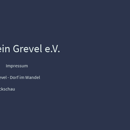
n Grevel e.V.
Impressum
evel - Dorf im Wandel
ckschau