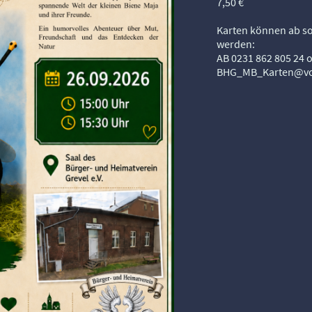
7,50 €
Karten können ab sof
werden:
AB 0231 862 805 24 
BHG_MB_Karten@vo