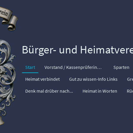
Bürger- und Heimatverei
Start
Vorstand / Kassenprüferinnen
Sparten
Heimat verbindet
Gut zu wissen-Info Links
Gr
Denk mal drüber nach...
Heimat in Worten
Rü