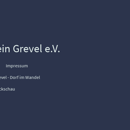
n Grevel e.V.
Impressum
evel - Dorf im Wandel
ckschau