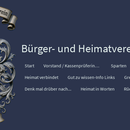
Bürger- und Heimatverei
Start
Vorstand / Kassenprüferinnen
Sparten
Heimat verbindet
Gut zu wissen-Info Links
Gr
Denk mal drüber nach...
Heimat in Worten
Rü